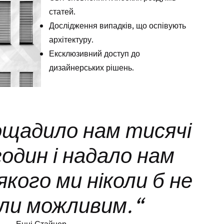
статей.
Дослідження випадків, що оспівують
архітектуру.
Ексклюзивний доступ до
дизайнерських рішень.
ощадило нам тисячі
годин і надало нам
якого ми ніколи б не
ли можливим.“
Енні Стайнер