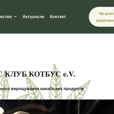
Чи має
нство
Актуальне
Контакт
запитан
 КЛУБ КОТБУС e.V.
сного вирощування канабісних продуктів