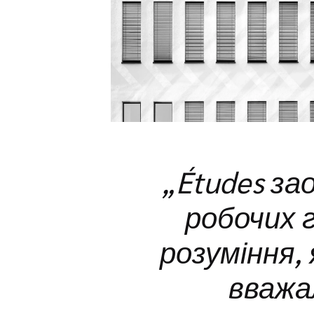
„Études за
робочих 
розуміння, 
вважа