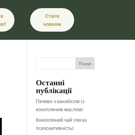
те
Стати
ня?
членом
Пошук
Останні
публікації
Печиво з канабісом (з
конопляним маслом)
Конопляний чай (легка
психоактивність)