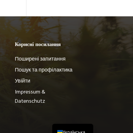
Корисні посилання
Поширені запитання
Пошук та профілактика
Увійти
简体中文
Impressum &
Русский
Datenschutz
हिन्दी
English
Deutsch
Українська