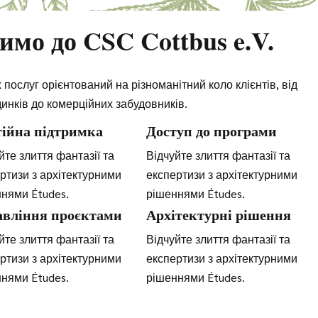
имо до CSC Cottbus e.V.
ослуг орієнтований на різноманітний коло клієнтів, від
динків до комерційних забудовників.
ійна підтримка
Доступ до програми
йте злиття фантазії та
Відчуйте злиття фантазії та
ртизи з архітектурними
експертизи з архітектурними
нями Études.
рішеннями Études.
авління проєктами
Архітектурні рішення
йте злиття фантазії та
Відчуйте злиття фантазії та
ртизи з архітектурними
експертизи з архітектурними
нями Études.
рішеннями Études.