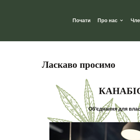
Почати
Про нас
Чле
Ласкаво просимо
КАНАБІС
Об'єднання для вла