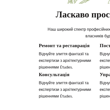
Ласкаво прос
Наш широкий спектр професійних п
власників бу
Ремонт та реставрація
Пост
Відчуйте злиття фантазії та
Відчу
експертизи з архітектурними
експе
рішеннями Études.
рішен
Консультація
Упр
Відчуйте злиття фантазії та
Відчу
експертизи з архітектурними
експе
рішеннями Études.
рішен