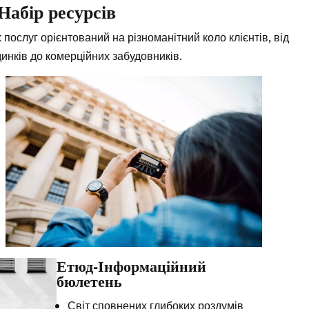
Набір ресурсів
ослуг орієнтований на різноманітний коло клієнтів, від
динків до комерційних забудовників.
Етюд-Інформаційний
бюлетень
Світ сповнених глибоких роздумів