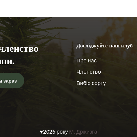
 членство
Досліджуйте наш клуб
ини.
Про нас
Членство
м зараз
Вибір сорту
♥2026 року
М. Држизга