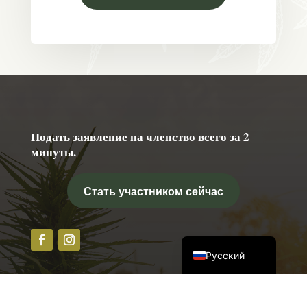
Подать заявление на членство всего за 2
简体中文
минуты.
Українська
हिन्दी
Стать участником сейчас
English
Deutsch
Русский
Изучите наш клуб