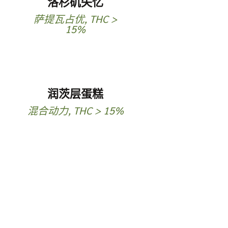
洛杉矶失忆
萨提瓦占优
,
THC >
15%
润茨层蛋糕
混合动力
,
THC > 15%