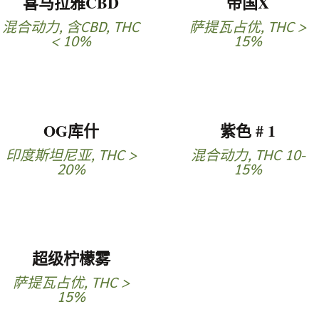
喜马拉雅CBD
帝国X
混合动力
,
含CBD
,
THC
萨提瓦占优
,
THC >
< 10%
15%
OG库什
紫色 # 1
印度斯坦尼亚
,
THC >
混合动力
,
THC 10-
20%
15%
超级柠檬雾
萨提瓦占优
,
THC >
15%