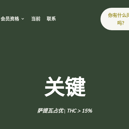
你有什么
会员资格
当前
联系
吗？
关键
萨提瓦占优
|
THC > 15%